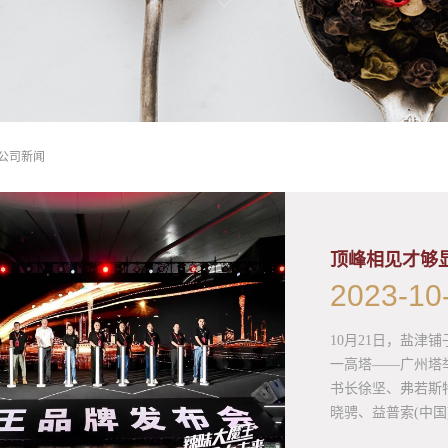
公司新闻
2023
-
10
10月21日，盐津
一高塔——广州塔
书长徐坚、弗若斯
晓骋、益普索(中国)