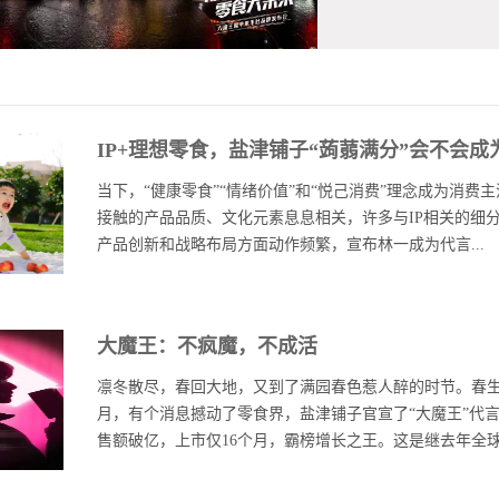
总监刘爱琴，盐津
出席发布会。会议
文”）为盐津铺子授
大的行业研究及咨
IP+理想零食，盐津铺子“蒟蒻满分”会不会
通过对中国大陆素
铺子大魔王魔芋素
当下，“健康零食”“情绪价值”和“悦己消费”理念成为消
场上传统的丝状、
接触的产品品质、文化元素息息相关，许多与IP相关的细
花，最大程度还原
产品创新和战略布局方面动作频繁，宣布林一成为代言...
觉醒 当前，辣味休
食规模为1730亿
来将以17.2%的
人、获得三丽鸥、环球影业、奶龙、宝可梦等多个热门IP授
类，市场规模约6
大魔王：不疯魔，不成活
津铺子不仅在产品端进行多元化创新，更在渠道端进行深
平。然而巨大的消
吸引更多年轻用户。01PART.ONE理想零食 理想生活
凛冬散尽，春回大地，又到了满园春色惹人醉的时节。春生
盐津铺子深耕辣卤
康食品已成为休闲食品企业的共识。蒟蒻果冻因健康、低脂
月，有个消息撼动了零食界，盐津铺子官宣了“大魔王”代
源源不断的生命力。
时代”，从零食市场的小众逐渐走向中心成为“顶流”。蒟
售额破亿，上市仅16个月，霸榜增长之王。这是继去年全球权
反响，3年年均复合
与食用历史。不过蒟蒻果冻的名称和工艺最早诞生于日本
年，盐津铺子魔芋制
时，掀起一股“蒟蒻热”。千禧年后再传入中国。2022年
音平台位居品类销