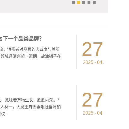
铺子常务副总兰波、副总经理张磊以及全国经销商代表
现场，国际调研机构弗若斯特沙利文（以下简称“沙利
予了“魔芋素毛肚(片状)首创者”称号。沙利文是全球最
询机构之一，以专业的第三方调查及评估而闻名，此次
成为下一个品类品牌？
毛肚片产品全渠道销售时间的统计及严密核实，对盐津
27
毛肚领先的市场成绩给予正式认可。有别于魔芋制品市
费主流，消费者对品牌的忠诚度与其所
条状结构，大魔王魔芋素毛肚大胆采用片状及高精度切
分领域逐渐兴起。近期，盐津铺子在
火锅涮毛肚口感，创行业先锋。 年轻人的“魔芋血脉”
2025
-
04
闲零食市场蓬勃发展，数据显示，2021年辣味休闲零
 ，其中辣味休闲蔬菜制品复合增长率达到14.8%，预估未
复合增长率增长。魔芋制品作为辣味休闲零食的代表品
权。通过与这些知名的IP合作，盐
0亿元，年均复合增长率20%以上，远超辣味零食平均水
度营销，以增强品牌的年轻化形象，
27
费潜力下，纵观市场，魔芋素毛肚仍存专家品牌空位。
人们消费水平提升、健康意识的觉醒，健
，意味着万物生长，欣欣向荣。3
零食18年，持续创新产品品类，为休闲零食市场注入了
、低热量的特性迎来发展的“黄金
言人林一，大魔王麻酱素毛肚当月销
 2020年，盐津铺子推出魔芋制品，获得市场的热烈
蒻又称魔芋，在中国有着悠久的种植
2025
-
04
...
增长率达到85%，远超行业平均水平，2023年上半
，产品在当地非常流行，可谓风靡一
品销售额2.23亿，同比增长163%，魔芋素毛肚在抖
年底，盐津铺子精准洞察消费趋势推出
量第一，正以锐不可当之势，占领年轻一代消费者心