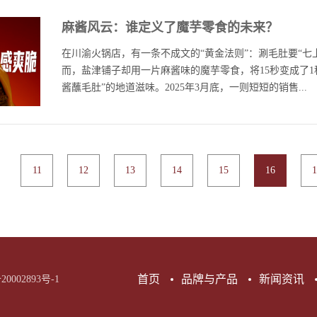
子品牌“蒟蒻满分”果冻，在传统的果冻中添加魔芋粉，含
威市场调研机构欧睿授予大魔王"麻酱素毛肚全国销量第一
智。 大魔王：为
进胃肠蠕动从而增强饱腹感，更加健康营养。同时，0脂0卡
麻酱风云：谁定义了魔芋零食的未来？
“王者之气”的有力证明。目前，入局魔芋健康零食市场的品
魔王品牌名的创新
的需求，堪称“刮油神器”。此外，蒟蒻满分的果汁含量超3
品、渠道、心智之间不断转换，“你方唱罢我登台”的角逐中
年...
在川渝火锅店，有一条不成文的“黄金法则”：涮毛肚要“七
上咸甜均可，自然清爽。产品上市后，吸引了一大批年轻
的实力玩家。品牌左右着顾客的选择，竞争的终极战场是
而，盐津铺子却用一片麻酱味的魔芋零食，将15秒变成了1
增长极。“蒟蒻满分”是盐津铺子旗下专注于蒟蒻零...
显然已成功种草品类品牌“好吃正宗真过瘾”的属性，激发
酱蘸毛肚”的地道滋味。2025年3月底，一则短短的销售...
字20年，虽快到LB的年纪，却常低调以小编自称，人设
里策马奔腾的潇洒。特别是偶尔一骑绝尘，到达精神爽点
“王”的感觉。我们生而为人，被欲望所驱使，自强不息，
快报刷屏了零食圈：大魔王麻酱素毛肚3月销售额单品破亿
宰，掌控自己的未来，做自己的王。大多数人都有慕强、
速撬动了整个百亿市场？01PART.ONE经销商的烦恼：“怎
粗暴喜欢“大魔王”魔芋素毛肚的原因。要不是借着大魔王“
11
12
13
14
15
16
1
经销商陈冲第一次进货麻酱素毛肚。“当时只是抱着试试看的
回不再自谦小编而是以“本王”的霸气和格局，来与喜欢大魔
内就空了，店员报数据时，我以为算错了。”他在门店观察
01PART.ONE“高”调出圈王们...
“怎么不早点上架？我就爱这口儿，麻酱蘸毛肚！” 一次无
誉为“正宗麻酱素毛肚”的小零食，究竟有什么魔力，让挑剔
02PART.TWO舌尖上的黄金比例 成就正宗麻酱素毛肚答案
还原正宗老北京铜锅涮肉蘸麻酱的风味，盐津铺子的研发团
居”。这家600年历史的老字号，其芝麻酱素来被食客视为正
首页
品牌与产品
新闻资讯
20002893号-1
必居师傅交流时，我们甚至有些茫然，”研发负责人李凤舞
上口感偏厚重。浓了，消费者觉得腻；淡了，又记不住。”