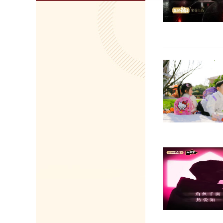
售商建立直接合作，通过直采、定制、联名和出
道，享受到了自有品牌快速发展期的红利。
万平方米，较上届有30%的提升，超过1500
食品、糖果巧克力、酒饮冲调、营养保健、宠物
个帮助优质工厂建立KA合作渠道、优化业务
开拓全球零售业务的广阔平台。 此次参加
盐津铺子主打水果制品，带来果美农场芒果干及
品。清新醒目的果绿色展台也十分契合本次的产
地的食品零售商前往咨询。2017年起，盐津铺
在柬埔寨、泰国、越南投资创办了芒果、榴莲等
年发展，盐津铺子集团旗下的“果美农场”成为
企业，产品热销中国和全球市场。柬埔寨盛产皮
，玉芒加工出来的果干，果肉柔软、口感香甜，
农场”厂房面积50000多平方米，年加工鲜果
溜果园、比比赞等国内知名休闲零食品牌提供定
一大参展品类蒟蒻满分，在传统的果冻中添加了
魔芋精粉，含有丰富的膳食纤维和微量元素，可
肠功能并增强饱腹感，符合当代年轻消费者对于