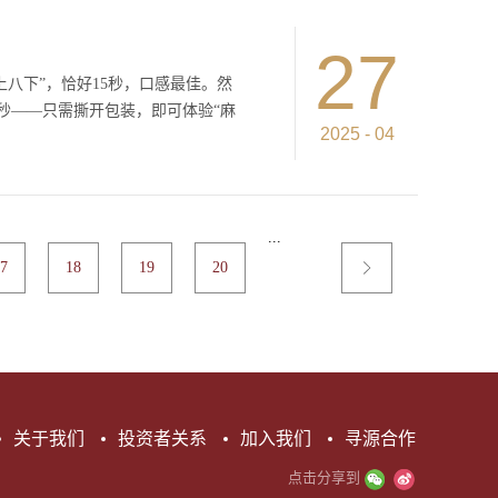
有丰富的膳食纤维和微量元素，可促
"的市场地位认证之后，又一次彰显
年轻而生 不同于盐津铺子母品牌给大众留下的印象，大
0糖0色素，能够满足解馋且0负担
牌有30来家，竞争的主战场在产
27
反差强烈，以更加年轻化、时尚潮流的姿态， 成为
0%，在同类产品中遥遥领先，调味
，脱颖而出的一定是擅于“攻心术”
上八下”，恰好15秒，口感最佳。然
、注重健康生活的消费者，成为新的
顾客心智的占领。大魔王魔芋素毛肚
秒——只需撕开包装，即可体验“麻
了消费者的兴趣和购买。小编专业码
2025
-
04
看似平淡无奇，但也不妨碍我在文字
时，也冷不丁有了种飘飘然、疯魔的
上下求索，都希望能成为命运的主
。一款麻酱味的小零食，凭什么迅
从众心理，这也是我由内而外、简单
...
么不早点上架？”2024年春节，东莞
疯魔”的高势能，我又何德何能，这
7
18
19
20
心态，”他回忆，“10箱货，两天
王魔芋素毛肚的“王们”唠唠嗑呢。
发现，顾客购买时经常附带一句：
心的尝试，陈冲开始思考： 这款被
的消费者自发“催货”？
或许藏在1300公里外的北京。为了
队特意造访了京城老字号“六必
宗麻酱的“金标准”。“第一次与六
关于我们
投资者关系
加入我们
寻源合作
回忆，“传统麻酱虽香，但用在零食
点击分享到
接下来一整年，团队进行了上千次