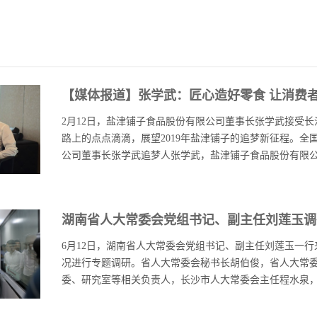
【媒体报道】张学武：匠心造好零食 让消费
2月12日，盐津铺子食品股份有限公司董事长张学武接受长沙
路上的点点滴滴，展望2019年盐津铺子的追梦新征程。全
公司董事长张学武追梦人张学武，盐津铺子食品股份有限公司
事长兼总经理，全国人大代表，全国工商联第十二届执委
湖南省人大常委会党组书记、副主任刘莲玉调
产品企业品牌建设十大领军人物 新春梦想好零食，盐津造。
造，着眼国内市场开拓、国际市场布局，建设蛋糕面包类烘
6月12日，湖南省人大常委会党组书记、副主任刘莲玉一
天鲜烘焙面包，并发力果干食品市场，在细分领域做到巨
况进行专题调研。省人大常委会秘书长胡伯俊，省人大常
康的需求。追梦故事“新春佳节，是我们食品人最忙的时候
委、研究室等相关负责人，长沙市人大常委会主任程水泉，长
货。”盐津铺子食品股份有限公司董事长张学武的“开场白
越是放假，越不能放松。坚果、豆干、果干、面包片……