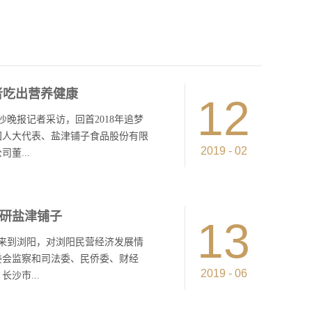
者吃出营养健康
12
晚报记者采访，回首2018年追梦
国人大代表、盐津铺子食品股份有限
2019
-
02
董...
，省非公经济优秀企业家，湖南省农
研盐津铺子
2019年盐津铺子将立足智能制
13
焙产品智能化生产线，做大做强58
行来到浏阳，对浏阳民营经济发展情
头，满足消费者对吃出营养、吃出健
委会监察和司法委、民侨委、财经
，除了为年货备货，还需要不断补
2019
-
06
沙市...
”，戳中了食品行业从业者的泪点，
这些信手拈来的小零食，看似不起