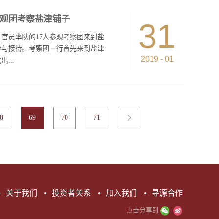
者的匠心守候。十条智能生产线，每
柳美景参加调研。在了解了浏阳民营
标准的自动淘汰。这是盐津铺子浏阳
观团考察盐津铺子
智能制造烘焙中心。公司董事长张学
31
产车间，年产值达到6亿元，仅需要
子常务副总杨林广为刘莲玉一行介绍
官员率队的17人参观考察团来到盐
张学武说，智能化生产裂变出来的“超
中心一期项目布局了十条全国先进的
参与接待。考察团一行首先来到盐津
建设（远高于“十万级”洁净车间十
2019
-
01
...
现了无人作业、达到“黑灯工厂”标
大幅减少了人和食品的接触，保障了
试点企业，已成为湖南省休闲食品行
、蛋糕的制作原料、工艺等等，总经
建行列。随后，刘莲玉一行进入小口
盐津铺子近年发展较好，是同行业上
米的参观通道，透过透明玻璃，产品
8
69
70
71
，第一点得益于盐津铺子产品的研发
、二次压模、独立包装的工艺流程尽
了 “58度鲜”烘焙系列产品、“小
客需求的新产品。 第二点在于公司
仓储物流、销售等全过程。 接
窗，国外参观团见到了“蜜饯”这个
们对盐津铺子的冰糖杨梅、盐津葡萄
鲜嫩的“辣”味“征服”了，中国传
关于我们
投资者关系
加入我们
寻源合作
，考察团来到盐津铺子浏阳行政楼的
点击分享到