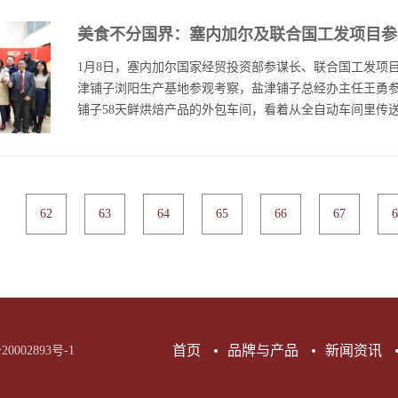
眼，却是年味大餐上最耐人咀嚼的味道，背后是食品从业
委常委、浏阳市委书记黎春秋，长沙市人大常委会秘书长
天生产超过16万包烘焙产品，口味鲜美，颜值爆表，不合
美食不分国界：塞内加尔及联合国工发项目参
经济发展情况后，刘莲玉一行人实地走访，来到盐津铺子
总部生产基地正在上演的速度与效率。“6000平方米的生
武、副总经理杨林广、总经办主任王勇陪同参观。盐津铺
1月8日，塞内加尔国家经贸投资部参谋长、联合国工发项目
150个人。在过去，要实现6亿产值，需要1000个工人。”
了盐津铺子智能制造烘焙项目的详细情况。盐津铺子烘焙
津铺子浏阳生产基地参观考察，盐津铺子总经办主任王勇
能量”，为企业节省了八到九成的人力成本...
智能制造烘焙生产线，核心工艺区全部采用“万级”洁净标准
铺子58天鲜烘焙产品的外包车间，看着从全自动车间里传送出
倍标准），全面投产后年产值达16亿元，核心工艺区基本实
准。同比之前，一条生产线节约了近百分之九十的人工，
食品安全。2018年，盐津铺子被授予长沙市智能制造示范
来的新鲜面包，大家都非常感兴趣，纷纷品尝并询问面包
业烘焙智能制造的名片。2019年，被列入省级绿色工厂创
办主任王勇详细的解答了大家的疑问。王勇告诉参观团，
袋面包生产线参观通道。在“憨豆58天鲜”小口袋面包200
62
63
64
65
66
67
6
市企业当中营收增长最快的。之所以取得如此迅速的发展
从配料、搅拌、成型、醒发、烘烤、冷却、分切、加馅料
创新、自主制造，抓住了目前食品市场的产品升级趋势，推出
收眼底。刘莲玉饶有兴致的观看了“憨豆58天鲜”小口袋面...
新王子”辣条系列产品、“菓甄”果干果糕系列产品等满足顾
过硬的产品质量，质量管理贯穿研发、采购、生产制造、成
着，考察团来到盐津铺子的蜜饯生产车间，隔着透明的玻璃
中国传统食物的生产过程，在随后的蜜饯品尝环节，外宾
等产品连连称赞。尝到金梅姜时，从未吃过生姜零食的外宾被
首页
品牌与产品
新闻资讯
20002893号-1
统食品与国外友人的味蕾产生了奇妙的化学反应。最好后
新春特卖会卖场，感受盐津铺子多元化的产品品类。