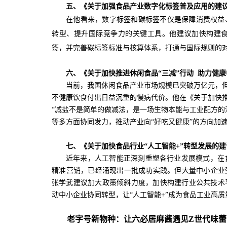
五、《关于加强食品产业数字化标签普及应用的建
在他看来，数字标签和碳标签不仅是保障消费权益
转型、提升国际竞争力的关键工具。他建议加快构建
签，并完善碳标签标准与核算体系，打通与国际规则的
六、《关于加快推进休闲食品“三减”行动 助力健
当前，我国休闲食品产业市场规模已突破万亿元，但
不健康饮食付出日益沉重的慢病代价。他在《关于加快推
“减盐不是简单的做减法，是一场生物本能与工业配方的
等多方面协同发力，推动产业向“好吃又健康”的方向加
七、《关于加快食品行业“人工智能+”转型发展的建
近年来，人工智能正深刻重塑各行业发展模式，在
精准营销，已经涌现出一批成功实践。但大量中小企业受
张学武建议加大政策倾斜力度，加快构建行业公共技术
动中小企业协同转型，让“人工智能+”成为食品工业高
老字号新物种：让六必居麻酱遇见Z世代味蕾