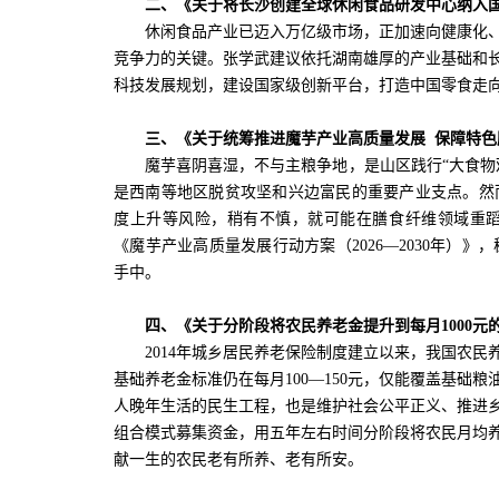
二、《关于将长沙创建全球休闲食品研发中心纳入
休闲食品产业已迈入万亿级市场，正加速向健康化
竞争力的关键。张学武建议依托湖南雄厚的产业基础和
科技发展规划，建设国家级创新平台，打造中国零食走向
三、《关于统筹推进魔芋产业高质量发展 保障特
魔芋喜阴喜湿，不与主粮争地，是山区践行“大食物
是西南等地区脱贫攻坚和兴边富民的重要产业支点。然
度上升等风险，稍有不慎，就可能在膳食纤维领域重
《魔芋产业高质量发展行动方案（2026—2030年）
手中。
四、《关于分阶段将农民养老金提升到每月1000元
2014年城乡居民养老保险制度建立以来，我国农
基础养老金标准仍在每月100—150元，仅能覆盖基础
人晚年生活的民生工程，也是维护社会公平正义、推进乡
组合模式募集资金，用五年左右时间分阶段将农民月均养
献一生的农民老有所养、老有所安。