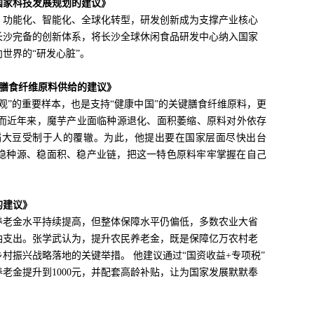
国家科技发展规划的建议》
、功能化、智能化、全球化转型，研发创新成为支撑产业核心
长沙完备的创新体系，将长沙全球休闲食品研发中心纳入国家
世界的“研发心脏”。
色膳食纤维原料供给的建议》
观”的重要样本，也是支持“健康中国”的关键膳食纤维原料，更
而近年来，魔芋产业面临种源退化、面积萎缩、原料对外依存
蹈大豆受制于人的覆辙。为此，他提出要在国家层面尽快出台
》，稳种源、稳面积、稳产业链，把这一特色原料牢牢掌握在自己
的建议》
民养老金水平持续提高，但整体保障水平仍偏低，多数农业大省
粮油支出。张学武认为，提升农民养老金，既是保障亿万农村老
村振兴战略落地的关键举措。 他建议通过“国资收益+专项税”
老金提升到1000元，并配套高龄补贴，让为国家发展默默奉