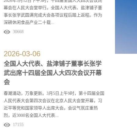
2026年3月12日下午3时，十四届全国人大四次会议闭
幕会在人民大会堂举行。全国人大代表、盐津铺子董
事长张学武圆满完成大会各项议程后踏上返程。作为
深耕休闲食品产业二十载...
30668
的民营企业家，今年是张学武代表履职的第九个年
头。此次，他带着七件建议赴京，为产业高质量发展
2026
-
03
-
06
与民生保障改善建言献策。让我们回顾一下张学武代
全国人大代表、盐津铺子董事长张学
表的“两会时间”。十四届全国人大四次会议会议议程
武出席十四届全国人大四次会议开幕
张学武代表的“两会时间”3月5日 ，十四届全国人...
会
春潮涌动，万象更新。3月5日上午9时，第十四届全国
人民代表大会第四次会议在北京人民大会堂开幕，习
近平等党和国家领导人出席大会。会议气氛庄重热
烈，近3000名全国人大代表...
17155