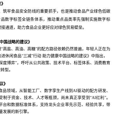
议》
、筑牢食品安全防线的重要抓手，也是推动食品产业绿色低碳
食品数字标签全链条体系，推动重点品类率先强制实施数字标
对接通道，助力食品企业更好应对绿色贸易壁垒。
康中国战略的建议》
“高盐、高油、高糖”的配方路径依赖仍然普遍，年轻人正在为
进休闲食品“三减”行动 助力健康中国战略的建议》中指出，
深度博弈”，呼吁从公共政策、技术平台、标签体系、消费教育
速转型。
议》
食品领域，从智能工厂、数字孪生产线到AI驱动的配方研发、
制于资金、技术、人才等瓶颈，尚未真正享受到“AI红利”。
平台和数据标准体系，支持龙头企业率先示范、经验共享，带
质量发展的新引擎。