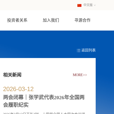
中文版
英文版
投资者关系
加入我们
寻源合作
返回列表
相关新闻
MORE>>
2026
-
03
-
12
两会闭幕｜张学武代表2026年全国两
会履职纪实