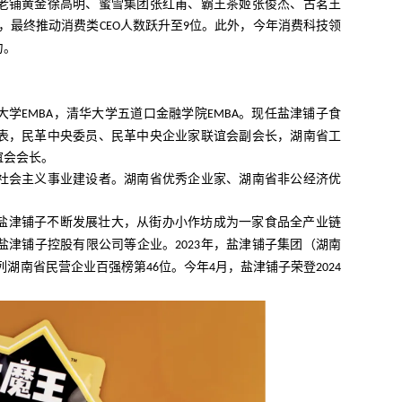
老铺黄金徐高明、蜜雪集团张红甫、霸王茶姬张俊杰、古茗王
，最终推动消费类
人数跃升至
位。此外，今年消费科技领
CEO
9
力。
大学
，清华大学五道口金融学院
。现任盐津铺子食
EMBA
EMBA
表，民革中央委员、民革中央企业家联谊会副会长，湖南省工
谊会会长。
社会主义事业建设者。湖南省优秀企业家、湖南省非公经济优
盐津铺子不断发展壮大，从街办小作坊成为一家食品全产业链
盐津铺子控股有限公司等企业。
年，盐津铺子集团（湖南
2023
列湖南省民营企业百强榜第
位。今年
月，盐津铺子荣登
46
4
2024