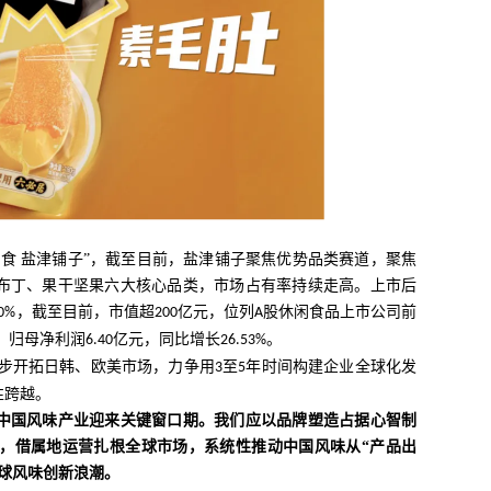
零食 盐津铺子”，截至目前，盐津铺子聚焦优势品类赛道，聚焦
布丁、果干坚果六大核心品类，市场占有率持续走高。上市后
，截至目前，市值超
亿元，位列
股休闲食品上市公司前
0%
200
A
，归母净利润
亿元，同比增长
。
6.40
26.53%
步开拓日韩、欧美市场，力争用
至
年时间构建企业全球化发
3
5
性跨越。
中国风味产业迎来关键窗口期。我们应以品牌塑造占据心智制
，借属地运营扎根全球市场，系统性推动中国风味从
“产品出
全球风味创新浪潮。