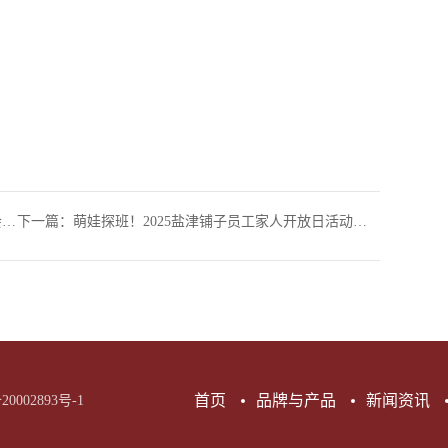
长
下一篇：
萌娃探班！2025盐津铺子员工家人开放日活动正式举行
首页
品牌与产品
新闻资讯
20002893号-1