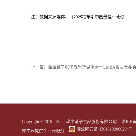
注：数据来源媒体、《
福布斯中国最佳
榜》
2025
ceo
上一篇：
盐津铺子张学武当选湖南大学EMBA校友专委会首届理事会会
Copyright ©2019 - 2022 盐津铺子食品股份有限公司
湘ICP备
湘公网安备 43018102000294号
犀牛云提供企业云服务