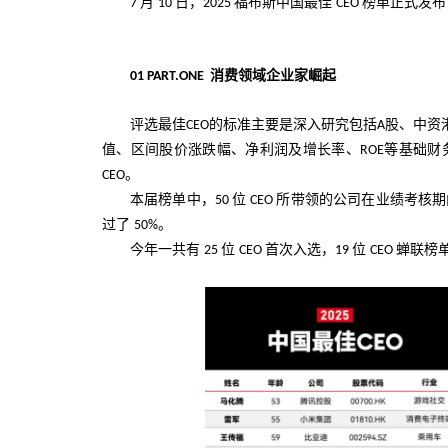
月
日，
福布斯中国最佳
榜单正式发布
7
10
2025
CEO
消费领域企业家崛起
01
PART.ONE
评选最佳
的标准主要是深入研究包括
股、中资
CEO
A
值、区间股价涨跌幅、净利润及增长率、
等基础财
ROE
。
CEO
本届榜单中，
位
所带领的公司在业绩考核
50
CEO
过了
。
50%
今年一共有
位
首次入选，
位
蝉联榜
25
CEO
19
CEO