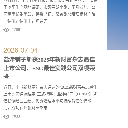
7月19日，湖南省副省长、长沙市委书记陈竞到盐津铺
子浏阳生产基地调研，市领导胡小刚、周凡参加。公
司董事长张学武，党委书记、常务副总经理杨林广陪
同调研。调研中，陈竞先...
12081
后参观公司展厅和生产车间，详细了解公司经营销
售、产品研发、数字化转型等情况，对盐津铺子上市
2026
-
07
-
04
以来持续高质量发展表示祝贺，对魔芋、鹌鹑蛋等产
盐津铺子斩获2025年新财富杂志最佳
品研发创新给予充分肯定。希望企业充分发挥龙头带
上市公司、ESG最佳实践公司双项荣
动作用，用好优质农副产品资源，让更多农民成为企
业发展的...
誉
近日，由《新财富》杂志评选的“2025新财富杂志最佳
上市公司评选结果”正式揭晓，盐津铺子（002847）凭
借稳健经营业绩、优秀治理水平与持续价值创造能
力，成功获评新财富杂志...
7033