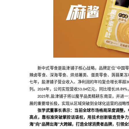
新中式零食是盐津铺子核心战略，品牌定位
“中国
辣卤零食、深海零食、烘焙薯类、蛋类零食、蒟蒻果冻
七年，盐津铺子营业收入、净利润的年均复合增长率超
3
列。
年，公司实现营收
亿元，同比增长
2024
53.04
28.89%
年
盐津铺子将以魔芋品类精耕东南亚，并进一
2025
,
展的重要增长极，实现从区域突破到全球化运营的战略
张学武董事长表示：当前全球市场格局深度调整，
高点，靠标准突破掌控话语权，用技术创新锻造竞争力
海”向“品牌出海”大跨越，打造全球消费者品牌，引领