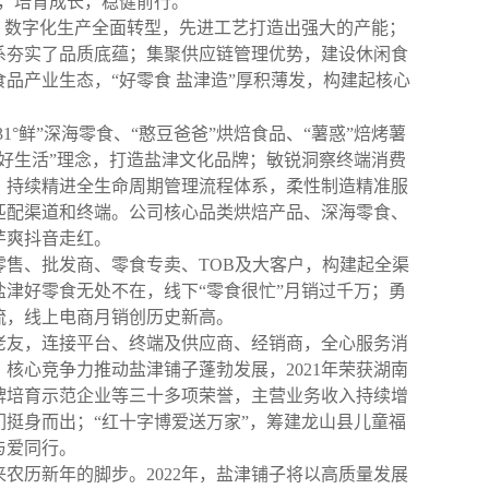
，培育成长，稳健前行。
、数字化生产全面转型，先进工艺打造出强大的产能；
系夯实了品质底蕴；集聚供应链管理优势，建设休闲食
食品产业生态，
“
好零食
盐津造
”
厚积薄发，构建起核心
31°
鲜
”
深海零食、
“
憨豆爸爸
”
烘焙食品、
“
薯惑
”
焙烤薯
好生活
”
理念，打造盐津文化品牌；敏锐洞察终端消费
；持续精进全生命周期管理流程体系，柔性制造精准服
匹配渠道和终端。公司核心品类烘焙产品、深海零食、
芋爽抖音走红。
零售、批发商、零食专卖、
TOB
及大客户，构建起全渠
盐津好零食无处不在，线下
“
零食很忙
”
月销过千万；勇
流，线上电商月销创历史新高。
老友，连接平台、终端及供应商、经销商，全心服务消
，核心竞争力推动盐津铺子蓬勃发展，
2021
年荣获湖南
牌培育示范企业等三十多项荣誉，主营业务收入持续增
们挺身而出；
“
红十字博爱送万家
”
，筹建龙山县儿童福
与爱同行。
来农历新年的脚步。
2022
年，盐津铺子将以高质量发展