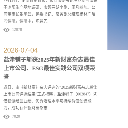
7月19日，湖南省副省长、长沙市委书记陈竞到盐津铺
子浏阳生产基地调研，市领导胡小刚、周凡参加。公
司董事长张学武，党委书记、常务副总经理杨林广陪
同调研。调研中，陈竞先...
12078
后参观公司展厅和生产车间，详细了解公司经营销
售、产品研发、数字化转型等情况，对盐津铺子上市
2026
-
07
-
04
以来持续高质量发展表示祝贺，对魔芋、鹌鹑蛋等产
盐津铺子斩获2025年新财富杂志最佳
品研发创新给予充分肯定。希望企业充分发挥龙头带
上市公司、ESG最佳实践公司双项荣
动作用，用好优质农副产品资源，让更多农民成为企
业发展的...
誉
近日，由《新财富》杂志评选的“2025新财富杂志最佳
上市公司评选结果”正式揭晓，盐津铺子（002847）凭
借稳健经营业绩、优秀治理水平与持续价值创造能
力，成功获评新财富杂志...
7020