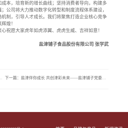
和成本，培育新的增长曲线；坚持消费者导向，构建多
强；公司将大力推动数字化转型和制度流程体系建设，
励机制，引导人才成长。我们将聚焦打造企业核心竞争
筑辉煌！
心祝愿大家虎年如虎添翼、虎虎生威、吉祥如意！
盐津铺子食品股份有限公司
张学武
下一篇：
盐津伴你成长 共创津彩未来——盐津铺子党委赴乌石完小开展新春慰问 ​