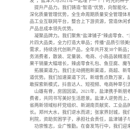
发
”
，盐津人与
2021
年一起埋下一个个时光的种子
提升产品力。我们铸造
“
智造
”
优势，向智能化
深化质量管理优势，全生命周期质量安全管理体
品工业互联网平台，整合上下游资源，营造休闲
产品总成本领先优势。
凝聚品牌力。我们聚焦
“
盐津铺子
”
辣卤零食、
“
片四大品类，全力打造大单品；传播
“
品质引领美
需求，持续迭代创新产品，全年共开发
38
个新品
务消费者，散装、定量装、电商、小商品装精准
果干销量大幅增长，辣卤零食礼包、鱼豆腐、魔
拓展渠道力。我们主动拥抱新渠道，商超、新
道优势。我们加速渠道下沉，新增售点数万家，
敢探索新模式，抖音达人、短视频、电商种草引
山雄有脊，房固因梁。
2021
年，盐津携手新朋
费者，共同书写美好生活愿景。盐津人逆势而上
省两新领域标杆党组织、新湖南贡献奖、工业品
长。郑州大水，我们逆水而进；张家界封城，我
利院，资助贫困学子，承担社会责任，盐津铺子
功崇惟志，业广惟勤。在奋发笃行中，我们迎