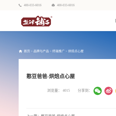
400-033-6016
400-033-6016
首页
>
品牌与产品
>
终端推广
>
烘焙点心屋
憨豆爸爸-烘焙点心屋
浏览量：
4015
分享到：