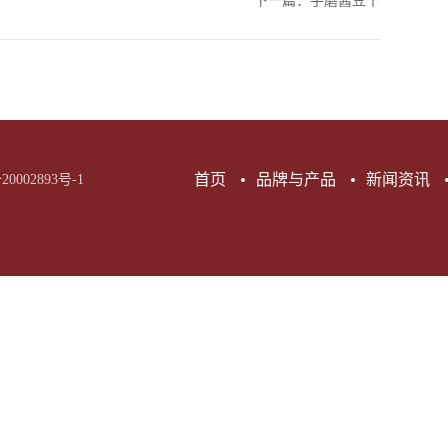
下一篇：
手磨酱豆干
首页
品牌与产品
新闻资讯
20002893号-1