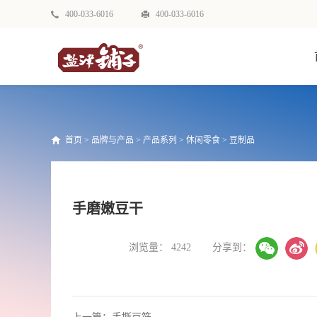
400-033-6016
400-033-6016
首页
>
品牌与产品
>
产品系列
>
休闲零食
>
豆制品
手磨嫩豆干
浏览量：
4242
分享到：