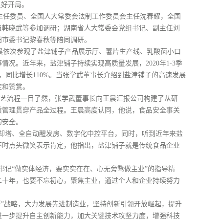
良好开局。
任委员、全国人大常委会法制工作委员会主任沈春耀，全国
员韩晓武等参加调研；
湖南省人大常委会党组书记、副主任刘
阳市委书记黎春秋等陪同调研。
依次参观了盐津铺子产品展示厅、薯片生产线、乳酸菌小口
况。近年来，盐津铺子持续实现高质量发展，2020年1-3季
89亿元，同比增长110%。当张学武董事长介绍到盐津铺子的高速发展
定和赞赏。
艺流程一目了然，张学武董事长向王晨汇报公司构建了从研
质管理贯穿产品全过程。王晨高度认同，他说，食品安全事关
的安全。
塔、全自动醒发房、数字化中控平台，同时，听到近年来盐
不时点头微笑表示肯定，他指出，盐津铺子就是传统食品企业
记“做实体经济，要实实在在、心无旁骛做主业”的指导精
二十年，也要不忘初心，聚焦主业，通过个人和企业持续努力
。
”战略，大力发展先进制造业，坚持创新引领开放崛起，提升
进一步提升自主创新能力，加大关键技术攻坚力度，增强科技