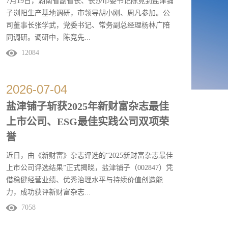
7月19日，湖南省副省长、长沙市委书记陈竞到盐津铺
子浏阳生产基地调研，市领导胡小刚、周凡参加。公
司董事长张学武，党委书记、常务副总经理杨林广陪
同调研。调研中，陈竞先...
12084
后参观公司展厅和生产车间，详细了解公司经营销
售、产品研发、数字化转型等情况，对盐津铺子上市
2026
-
07
-
04
以来持续高质量发展表示祝贺，对魔芋、鹌鹑蛋等产
盐津铺子斩获2025年新财富杂志最佳
品研发创新给予充分肯定。希望企业充分发挥龙头带
上市公司、ESG最佳实践公司双项荣
动作用，用好优质农副产品资源，让更多农民成为企
业发展的...
誉
近日，由《新财富》杂志评选的“2025新财富杂志最佳
上市公司评选结果”正式揭晓，盐津铺子（002847）凭
借稳健经营业绩、优秀治理水平与持续价值创造能
力，成功获评新财富杂志...
7058