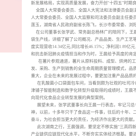
新发展格局，实现高质量发展，奋力开创“十四五”时期
全国人大常委会委员、全国人大宪法和法律委员会副主
人大常委会委员、全国人大监察和司法委员会副主任委
莲玉，
湖南省人民政府副省长陈飞，长沙市委常委、浏
在公司董事长张学武、常务副总杨林广的陪同下，王晨
袋生产线，详细了解了公司概况、产品品类、生产工艺等情
度实现营收14.34亿元,同比增长46.15%；净利润1.
和抗击新冠肺炎疫情担当和作为时，王晨给予高度的肯
在薯片参观通道，薯片从原料投料、成型、烘烤的工
发、采购、生产到销售的全生命周期质量管理模式，品
重大，企业在未来的发展过程中，要更加注重产品品质
在乳酸菌小口袋面包车间，当看到颇为壮观的吐司冷却
津铺子智能制造和数字化转型升级取得的成绩时，王晨
向现代化食品企业转型发展的典型案例。
展望未来，张学武董事长向王晨一行表态，牢记习总书
神，以前，十多年只干了食品这一件事，往后的十年、
奋斗，为社会担当更大的责任，为经济作出更大的贡献
此次湖南之行，王晨强调，要坚定不移实施“三高四新
产业链供应链现代化水平，不断夯实实体经济根基。要