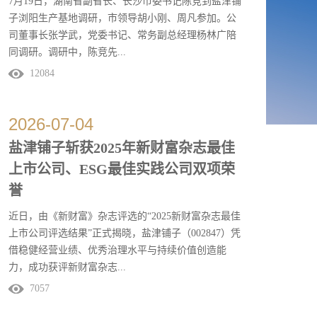
7月19日，湖南省副省长、长沙市委书记陈竞到盐津铺
子浏阳生产基地调研，市领导胡小刚、周凡参加。公
司董事长张学武，党委书记、常务副总经理杨林广陪
同调研。调研中，陈竞先...
12084
后参观公司展厅和生产车间，详细了解公司经营销
售、产品研发、数字化转型等情况，对盐津铺子上市
2026
-
07
-
04
以来持续高质量发展表示祝贺，对魔芋、鹌鹑蛋等产
盐津铺子斩获2025年新财富杂志最佳
品研发创新给予充分肯定。希望企业充分发挥龙头带
上市公司、ESG最佳实践公司双项荣
动作用，用好优质农副产品资源，让更多农民成为企
业发展的...
誉
近日，由《新财富》杂志评选的“2025新财富杂志最佳
上市公司评选结果”正式揭晓，盐津铺子（002847）凭
借稳健经营业绩、优秀治理水平与持续价值创造能
力，成功获评新财富杂志...
7057