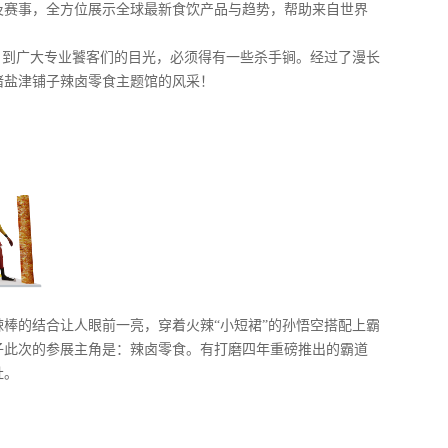
及赛事，全方位展示全球最新食饮产品与趋势，帮助来自世界
引到广大专业饕客们的目光，必须得有一些杀手锏。经过了漫长
睹盐津铺子辣卤零食主题馆的风采！
棒的结合让人眼前一亮，穿着火辣“小短裙”的孙悟空搭配上霸
子此次的参展主角是：辣卤零食。有打磨四年重磅推出的霸道
肚。