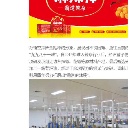
孙悟空挥舞金箍棒的形象，展现出不畏困难、勇往直前的
“九九八十一难”。自2019年进入辣条行业后，盐津铺
项研发小组走访各辣椒、花椒等原材料产地，最后甄选来
加上一级菜籽油，经过千余次配方的尝试与突破，调制
则用四年努力打磨出“霸道麻辣棒“。